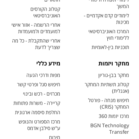
המשך
קטלוג הקורסים
לימודים קדם אקדמיים -
האוניברסיטאי
מכינות
אחרי הרשמה - אזור אישי
המרכז האוניברסיטאי
למועמדים ולמועמדות
ללימודי חוץ
אחרי שהתקבלת - כל מה
תוכניות בין-לאומיות
שצריך לדעת
מחקר ויזמות
מידע כללי
מחקר בבן-גוריון
מפות ודרכי הגעה
קטלוג תשתיות המחקר
חיפוש סגל ופרטי קשר
(אנגלית)
מכרזים - רכש ובינוי
חיפוש מנחה - פורטל
קריירה - משרות פתוחות
המחקר (CRIS)
החלפת סיסמה ארגונית
מרכז יזמות 360
מרכז הספורט והנופש
BGN Technology
ע"ש סילבן אדמס
Transfer
חירום