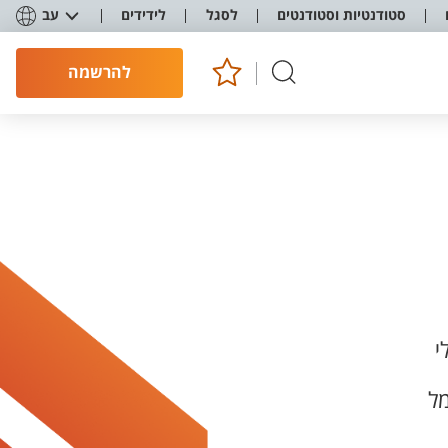
סטודנטיות וסטודנטים
לסגל
לידידים
עב
להרשמה
י
ל