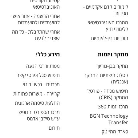
קטלוג הקורסים
לימודים קדם אקדמיים -
האוניברסיטאי
מכינות
אחרי הרשמה - אזור אישי
המרכז האוניברסיטאי
למועמדים ולמועמדות
ללימודי חוץ
אחרי שהתקבלת - כל מה
תוכניות בין-לאומיות
שצריך לדעת
מחקר ויזמות
מידע כללי
מחקר בבן-גוריון
מפות ודרכי הגעה
קטלוג תשתיות המחקר
חיפוש סגל ופרטי קשר
(אנגלית)
מכרזים - רכש ובינוי
חיפוש מנחה - פורטל
קריירה - משרות פתוחות
המחקר (CRIS)
החלפת סיסמה ארגונית
מרכז יזמות 360
מרכז הספורט והנופש
BGN Technology
ע"ש סילבן אדמס
Transfer
חירום
פארק ההייטק