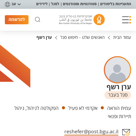
פריט נגישות
התעניינות בלימודים
סטודנטיות וסטודנטים
לסגל
לידידים
עב
להרשמה
עמוד הבית
האנשים שלנו - חיפוש סגל
ערן רשף
ערן רשף
סגל בעבר
יחידות
עמית הוראה
אקדמי לא פעיל
הפקולטה לניהול, ניהול
תיירות ופנאי
reshefer@post.bgu.ac.il