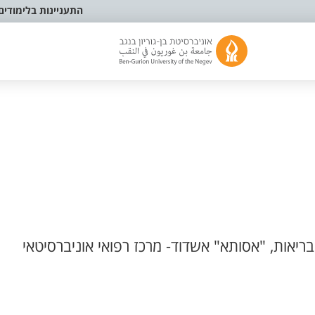
התעניינות בלימודים
יאות, "אסותא" אשדוד- מרכז רפואי אוניברסיטאי