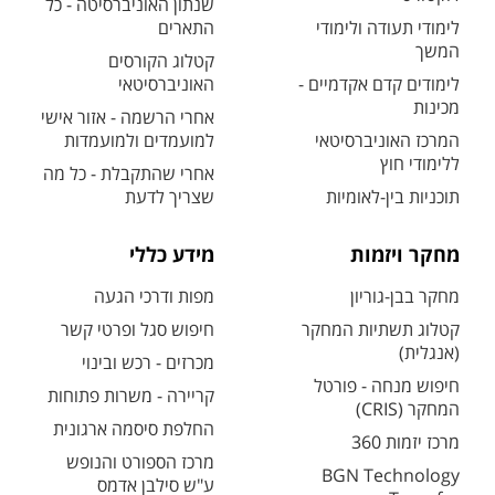
שנתון האוניברסיטה - כל
לימודי תעודה ולימודי
התארים
המשך
קטלוג הקורסים
לימודים קדם אקדמיים -
האוניברסיטאי
מכינות
אחרי הרשמה - אזור אישי
המרכז האוניברסיטאי
למועמדים ולמועמדות
ללימודי חוץ
אחרי שהתקבלת - כל מה
תוכניות בין-לאומיות
שצריך לדעת
מחקר ויזמות
מידע כללי
מחקר בבן-גוריון
מפות ודרכי הגעה
קטלוג תשתיות המחקר
חיפוש סגל ופרטי קשר
(אנגלית)
מכרזים - רכש ובינוי
חיפוש מנחה - פורטל
קריירה - משרות פתוחות
המחקר (CRIS)
החלפת סיסמה ארגונית
מרכז יזמות 360
מרכז הספורט והנופש
BGN Technology
ע"ש סילבן אדמס