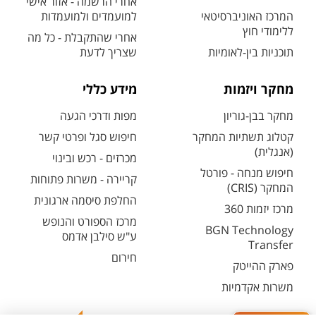
אחרי הרשמה - אזור אישי
המרכז האוניברסיטאי
למועמדים ולמועמדות
ללימודי חוץ
אחרי שהתקבלת - כל מה
תוכניות בין-לאומיות
שצריך לדעת
מחקר ויזמות
מידע כללי
מחקר בבן-גוריון
מפות ודרכי הגעה
קטלוג תשתיות המחקר
חיפוש סגל ופרטי קשר
(אנגלית)
מכרזים - רכש ובינוי
חיפוש מנחה - פורטל
קריירה - משרות פתוחות
המחקר (CRIS)
החלפת סיסמה ארגונית
מרכז יזמות 360
מרכז הספורט והנופש
BGN Technology
ע"ש סילבן אדמס
Transfer
חירום
פארק ההייטק
משרות אקדמיות