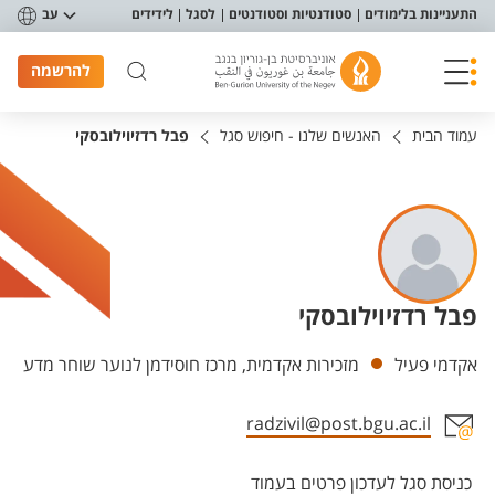
פריט נגישות
התעניינות בלימודים
סטודנטיות וסטודנטים
לסגל
לידידים
עב
להרשמה
עמוד הבית
האנשים שלנו - חיפוש סגל
פבל רדזיוילובסקי
פבל רדזיוילובסקי
יחידות
אקדמי פעיל
מזכירות אקדמית, מרכז חוסידמן לנוער שוחר מדע
radzivil@post.bgu.ac.il
אזור צור קשר עם איש הסגל
כניסת סגל לעדכון פרטים בעמוד