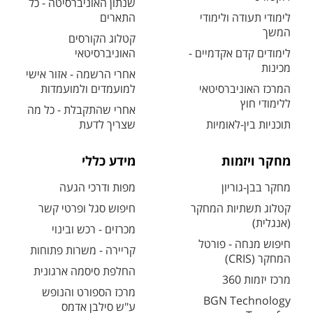
שנתון האוניברסיטה - כל
לימודי תעודה ולימודי
התארים
המשך
קטלוג הקורסים
לימודים קדם אקדמיים -
האוניברסיטאי
מכינות
אחרי הרשמה - אזור אישי
המרכז האוניברסיטאי
למועמדים ולמועמדות
ללימודי חוץ
אחרי שהתקבלת - כל מה
תוכניות בין-לאומיות
שצריך לדעת
מחקר ויזמות
מידע כללי
מחקר בבן-גוריון
מפות ודרכי הגעה
קטלוג תשתיות המחקר
חיפוש סגל ופרטי קשר
(אנגלית)
מכרזים - רכש ובינוי
חיפוש מנחה - פורטל
קריירה - משרות פתוחות
המחקר (CRIS)
החלפת סיסמה ארגונית
מרכז יזמות 360
מרכז הספורט והנופש
BGN Technology
ע"ש סילבן אדמס