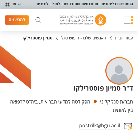
פריט נגישות
התעניינות בלימודים
סטודנטיות וסטודנטים
לסגל
לידידים
עב
להרשמה
עמוד הבית
האנשים שלנו - חיפוש סגל
סמיון פוסטרילקו
ד"ר סמיון פוסטרילקו
יחידות
חבר/ת סגל קליני
הפקולטה למדעי הבריאות, ביה"ס לרפואה
בין לאומית
postrilk@bgu.ac.il
אזור צור קשר עם איש הסגל