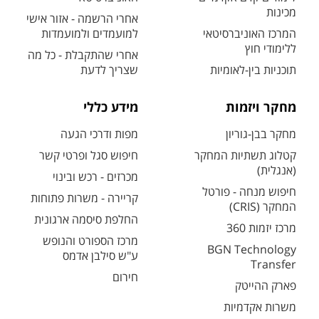
מכינות
אחרי הרשמה - אזור אישי
המרכז האוניברסיטאי
למועמדים ולמועמדות
ללימודי חוץ
אחרי שהתקבלת - כל מה
תוכניות בין-לאומיות
שצריך לדעת
מחקר ויזמות
מידע כללי
מחקר בבן-גוריון
מפות ודרכי הגעה
קטלוג תשתיות המחקר
חיפוש סגל ופרטי קשר
(אנגלית)
מכרזים - רכש ובינוי
חיפוש מנחה - פורטל
קריירה - משרות פתוחות
המחקר (CRIS)
החלפת סיסמה ארגונית
מרכז יזמות 360
מרכז הספורט והנופש
BGN Technology
ע"ש סילבן אדמס
Transfer
חירום
פארק ההייטק
משרות אקדמיות