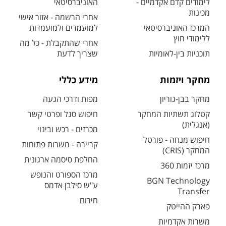
לימודים קדם אקדמיים -
האוניברסיטאי
מכינות
אחרי הרשמה - אזור אישי
המרכז האוניברסיטאי
למועמדים ולמועמדות
ללימודי חוץ
אחרי שהתקבלת - כל מה
תוכניות בין-לאומיות
שצריך לדעת
מחקר ויזמות
מידע כללי
מחקר בבן-גוריון
מפות ודרכי הגעה
קטלוג תשתיות המחקר
חיפוש סגל ופרטי קשר
(אנגלית)
מכרזים - רכש ובינוי
חיפוש מנחה - פורטל
קריירה - משרות פתוחות
המחקר (CRIS)
החלפת סיסמה ארגונית
מרכז יזמות 360
מרכז הספורט והנופש
BGN Technology
ע"ש סילבן אדמס
Transfer
חירום
פארק ההייטק
משרות אקדמיות