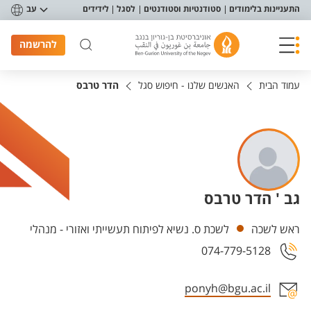
פריט נגישות
התעניינות בלימודים
סטודנטיות וסטודנטים
לסגל
לידידים
עב
להרשמה
עמוד הבית
האנשים שלנו - חיפוש סגל
הדר טרבס
גב ' הדר טרבס
יחידות
ראש לשכה
לשכת ס. נשיא לפיתוח תעשייתי ואזורי - מנהלי
074-779-5128
ponyh@bgu.ac.il
אזור צור קשר עם איש הסגל