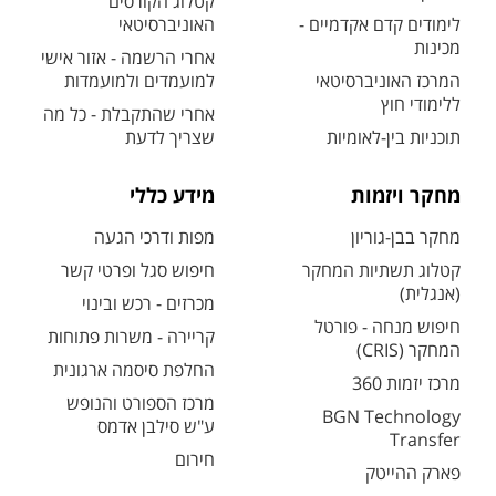
קטלוג הקורסים
לימודים קדם אקדמיים -
האוניברסיטאי
מכינות
אחרי הרשמה - אזור אישי
המרכז האוניברסיטאי
למועמדים ולמועמדות
ללימודי חוץ
אחרי שהתקבלת - כל מה
תוכניות בין-לאומיות
שצריך לדעת
מחקר ויזמות
מידע כללי
מחקר בבן-גוריון
מפות ודרכי הגעה
קטלוג תשתיות המחקר
חיפוש סגל ופרטי קשר
(אנגלית)
מכרזים - רכש ובינוי
חיפוש מנחה - פורטל
קריירה - משרות פתוחות
המחקר (CRIS)
החלפת סיסמה ארגונית
מרכז יזמות 360
מרכז הספורט והנופש
BGN Technology
ע"ש סילבן אדמס
Transfer
חירום
פארק ההייטק