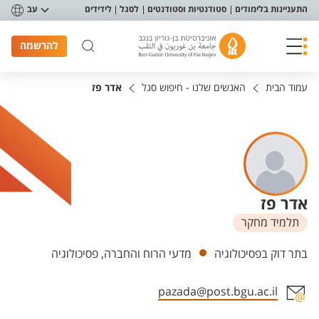
פריט נגישות
התעניינות בלימודים
סטודנטיות וסטודנטים
לסגל
לידידים
עב
להרשמה
עמוד הבית
האנשים שלנו - חיפוש סגל
אדר פז
אדר פז
תלמיד מחקר
יחידות
בתר דוק בפסיכולוגיה
מדעי הרוח והחברה, פסיכולוגיה
pazada@post.bgu.ac.il
אזור צור קשר עם איש הסגל