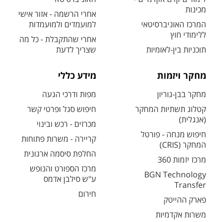
מכינות
אחרי הרשמה - אזור אישי
המרכז האוניברסיטאי
למועמדים ולמועמדות
ללימודי חוץ
אחרי שהתקבלת - כל מה
תוכניות בין-לאומיות
שצריך לדעת
מחקר ויזמות
מידע כללי
מחקר בבן-גוריון
מפות ודרכי הגעה
קטלוג תשתיות המחקר
חיפוש סגל ופרטי קשר
(אנגלית)
מכרזים - רכש ובינוי
חיפוש מנחה - פורטל
קריירה - משרות פתוחות
המחקר (CRIS)
החלפת סיסמה ארגונית
מרכז יזמות 360
מרכז הספורט והנופש
BGN Technology
ע"ש סילבן אדמס
Transfer
חירום
פארק ההייטק
משרות אקדמיות