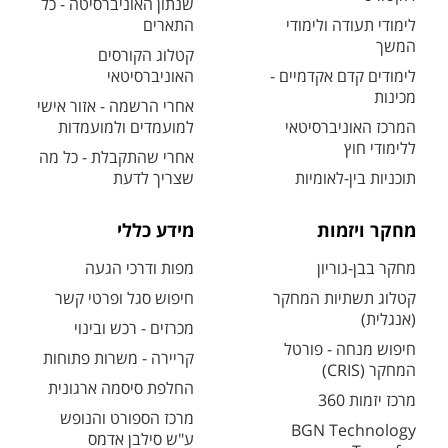
שנתון האוניברסיטה - כל
לימודי תעודה ולימודי
התארים
המשך
קטלוג הקורסים
לימודים קדם אקדמיים -
האוניברסיטאי
מכינות
אחרי הרשמה - אזור אישי
המרכז האוניברסיטאי
למועמדים ולמועמדות
ללימודי חוץ
אחרי שהתקבלת - כל מה
תוכניות בין-לאומיות
שצריך לדעת
מחקר ויזמות
מידע כללי
מחקר בבן-גוריון
מפות ודרכי הגעה
קטלוג תשתיות המחקר
חיפוש סגל ופרטי קשר
(אנגלית)
מכרזים - רכש ובינוי
חיפוש מנחה - פורטל
קריירה - משרות פתוחות
המחקר (CRIS)
החלפת סיסמה ארגונית
מרכז יזמות 360
מרכז הספורט והנופש
BGN Technology
ע"ש סילבן אדמס