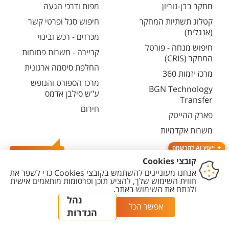
מחקר בבן-גוריון
מפות ודרכי הגעה
קטלוג תשתיות המחקר
חיפוש סגל ופרטי קשר
(אנגלית)
מכרזים - רכש ובינוי
חיפוש מנחה - פורטל
קריירה - משרות פתוחות
המחקר (CRIS)
החלפת סיסמה ארגונית
מרכז יזמות 360
מרכז הספורט והנופש
BGN Technology
ע"ש סילבן אדמס
Transfer
חירום
פארק ההייטק
משרות אקדמיות
ייעוץ AI להרשמה
צרו קשר
יצירת
הצהרת
מדיניות
מדיניות עריכת
הגדרת
קשר
נגישות
פרטיות
תוכן
עוגיות