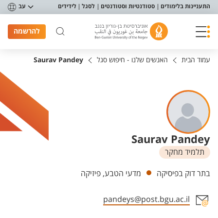
פריט נגישות
התעניינות בלימודים
סטודנטיות וסטודנטים
לסגל
לידידים
עב
להרשמה
עמוד הבית
האנשים שלנו - חיפוש סגל
Saurav Pandey
Saurav Pandey
תלמיד מחקר
יחידות
בתר דוק בפיסיקה
מדעי הטבע, פיזיקה
pandeys@post.bgu.ac.il
אזור צור קשר עם איש הסגל