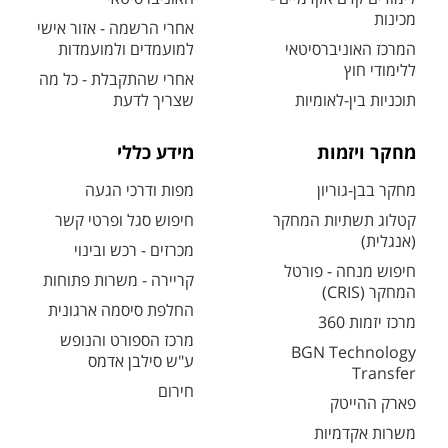
מכינות
אחרי הרשמה - אזור אישי
המרכז האוניברסיטאי
למועמדים ולמועמדות
ללימודי חוץ
אחרי שהתקבלת - כל מה
תוכניות בין-לאומיות
שצריך לדעת
מחקר ויזמות
מידע כללי
מחקר בבן-גוריון
מפות ודרכי הגעה
קטלוג תשתיות המחקר
חיפוש סגל ופרטי קשר
(אנגלית)
מכרזים - רכש ובינוי
חיפוש מנחה - פורטל
קריירה - משרות פתוחות
המחקר (CRIS)
החלפת סיסמה ארגונית
מרכז יזמות 360
מרכז הספורט והנופש
BGN Technology
ע"ש סילבן אדמס
Transfer
חירום
פארק ההייטק
משרות אקדמיות