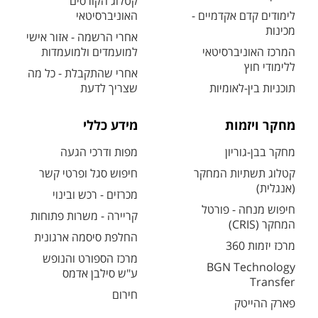
קטלוג הקורסים
לימודים קדם אקדמיים -
האוניברסיטאי
מכינות
אחרי הרשמה - אזור אישי
המרכז האוניברסיטאי
למועמדים ולמועמדות
ללימודי חוץ
אחרי שהתקבלת - כל מה
תוכניות בין-לאומיות
שצריך לדעת
מחקר ויזמות
מידע כללי
מחקר בבן-גוריון
מפות ודרכי הגעה
קטלוג תשתיות המחקר
חיפוש סגל ופרטי קשר
(אנגלית)
מכרזים - רכש ובינוי
חיפוש מנחה - פורטל
קריירה - משרות פתוחות
המחקר (CRIS)
החלפת סיסמה ארגונית
מרכז יזמות 360
מרכז הספורט והנופש
BGN Technology
ע"ש סילבן אדמס
Transfer
חירום
פארק ההייטק