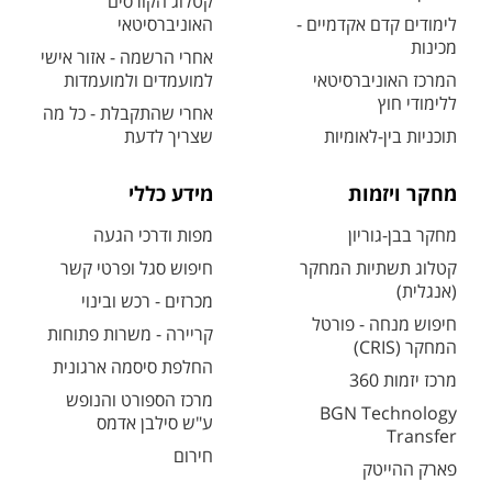
קטלוג הקורסים
לימודים קדם אקדמיים -
האוניברסיטאי
מכינות
אחרי הרשמה - אזור אישי
המרכז האוניברסיטאי
למועמדים ולמועמדות
ללימודי חוץ
אחרי שהתקבלת - כל מה
תוכניות בין-לאומיות
שצריך לדעת
מחקר ויזמות
מידע כללי
מחקר בבן-גוריון
מפות ודרכי הגעה
קטלוג תשתיות המחקר
חיפוש סגל ופרטי קשר
(אנגלית)
מכרזים - רכש ובינוי
חיפוש מנחה - פורטל
קריירה - משרות פתוחות
המחקר (CRIS)
החלפת סיסמה ארגונית
מרכז יזמות 360
מרכז הספורט והנופש
BGN Technology
ע"ש סילבן אדמס
Transfer
חירום
פארק ההייטק