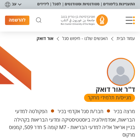
פריט נגישות
התעניינות בלימודים
סטודנטיות וסטודנטים
לסגל
לידידים
עב
להרשמה
עמוד הבית
האנשים שלנו - חיפוש סגל
אור דואק
ד"ר אור דואק
מגייס/ת תלמידי מחקר
יחידות
מרצה בכיר
חבר/ת סגל אקדמי בכיר
הפקולטה למדעי
הבריאות, אפדמיולוגיה ביוסטטיסטיקה ומדעי הבריאות בקהילה
בניין אריאל אליה למדעי הבריאות - M7 קומה 5 חדר 509, קמפוס
מרקוס