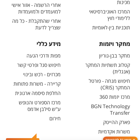
מכינות
אחרי הרשמה - אזור אישי
המרכז האוניברסיטאי
למועמדים ולמועמדות
ללימודי חוץ
אחרי שהתקבלת - כל מה
תוכניות בין-לאומיות
שצריך לדעת
מחקר ויזמות
מידע כללי
מחקר בבן-גוריון
מפות ודרכי הגעה
קטלוג תשתיות המחקר
חיפוש סגל ופרטי קשר
(אנגלית)
מכרזים - רכש ובינוי
חיפוש מנחה - פורטל
קריירה - משרות פתוחות
המחקר (CRIS)
החלפת סיסמה ארגונית
מרכז יזמות 360
מרכז הספורט והנופש
BGN Technology
ע"ש סילבן אדמס
Transfer
חירום
פארק ההייטק
משרות אקדמיות