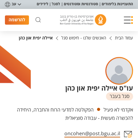
פריט נגישות
התעניינות בלימודים
סטודנטיות וסטודנטים
לסגל
לידידים
עב
להרשמה
עמוד הבית
האנשים שלנו - חיפוש סגל
איילה יפית און כהן
עו"ס איילה יפית און כהן
סגל בעבר
יחידות
אקדמי לא פעיל
הפקולטה למדעי הרוח והחברה, היחידה
להכשרה מעשית - עבודה סוציאלית
oncohen@post.bgu.ac.il