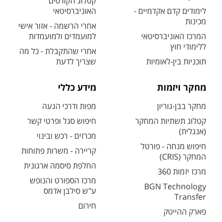
קטלוג הקורסים
לימודים קדם אקדמיים -
האוניברסיטאי
מכינות
אחרי הרשמה - אזור אישי
המרכז האוניברסיטאי
למועמדים ולמועמדות
ללימודי חוץ
אחרי שהתקבלת - כל מה
תוכניות בין-לאומיות
שצריך לדעת
מחקר ויזמות
מידע כללי
מחקר בבן-גוריון
מפות ודרכי הגעה
קטלוג תשתיות המחקר
חיפוש סגל ופרטי קשר
(אנגלית)
מכרזים - רכש ובינוי
חיפוש מנחה - פורטל
קריירה - משרות פתוחות
המחקר (CRIS)
החלפת סיסמה ארגונית
מרכז יזמות 360
מרכז הספורט והנופש
BGN Technology
ע"ש סילבן אדמס
Transfer
חירום
פארק ההייטק