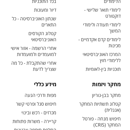
הלימודים
בכל התוכניות
לימודי תואר שלישי -
דיור ומעונות
דוקטורט
שנתון האוניברסיטה - כל
לימודי תעודה ולימודי
התארים
המשך
קטלוג הקורסים
לימודים קדם אקדמיים -
האוניברסיטאי
מכינות
אחרי הרשמה - אזור אישי
המרכז האוניברסיטאי
למועמדים ולמועמדות
ללימודי חוץ
אחרי שהתקבלת - כל מה
תוכניות בין-לאומיות
שצריך לדעת
מחקר ויזמות
מידע כללי
מחקר בבן-גוריון
מפות ודרכי הגעה
קטלוג תשתיות המחקר
חיפוש סגל ופרטי קשר
(אנגלית)
מכרזים - רכש ובינוי
חיפוש מנחה - פורטל
קריירה - משרות פתוחות
המחקר (CRIS)