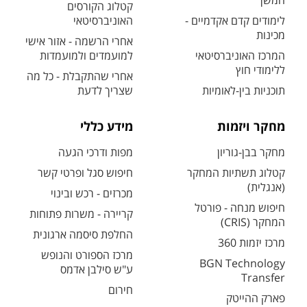
המשך
קטלוג הקורסים
לימודים קדם אקדמיים -
האוניברסיטאי
מכינות
אחרי הרשמה - אזור אישי
המרכז האוניברסיטאי
למועמדים ולמועמדות
ללימודי חוץ
אחרי שהתקבלת - כל מה
תוכניות בין-לאומיות
שצריך לדעת
מחקר ויזמות
מידע כללי
מחקר בבן-גוריון
מפות ודרכי הגעה
קטלוג תשתיות המחקר
חיפוש סגל ופרטי קשר
(אנגלית)
מכרזים - רכש ובינוי
חיפוש מנחה - פורטל
קריירה - משרות פתוחות
המחקר (CRIS)
החלפת סיסמה ארגונית
מרכז יזמות 360
מרכז הספורט והנופש
BGN Technology
ע"ש סילבן אדמס
Transfer
חירום
פארק ההייטק