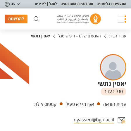
פריט נגישות
התעניינות בלימודים
סטודנטיות וסטודנטים
לסגל
לידידים
עב
להרשמה
עמוד הבית
האנשים שלנו - חיפוש סגל
יאסין נתשי
יאסין נתשי
סגל בעבר
יחידות
עמית הוראה
אקדמי לא פעיל
קמפוס אילת
nyassen@bgu.ac.il
אזור צור קשר עם איש הסגל