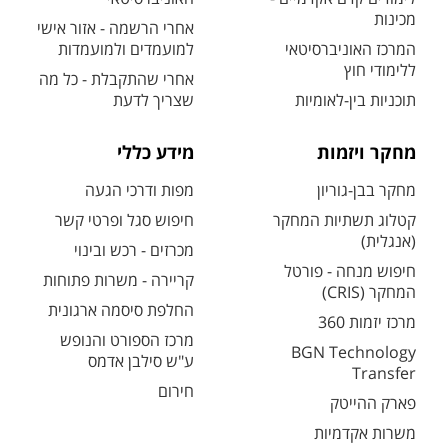
מכינות
אחרי הרשמה - אזור אישי
המרכז האוניברסיטאי
למועמדים ולמועמדות
ללימודי חוץ
אחרי שהתקבלת - כל מה
תוכניות בין-לאומיות
שצריך לדעת
מחקר ויזמות
מידע כללי
מחקר בבן-גוריון
מפות ודרכי הגעה
קטלוג תשתיות המחקר
חיפוש סגל ופרטי קשר
(אנגלית)
מכרזים - רכש ובינוי
חיפוש מנחה - פורטל
קריירה - משרות פתוחות
המחקר (CRIS)
החלפת סיסמה ארגונית
מרכז יזמות 360
מרכז הספורט והנופש
BGN Technology
ע"ש סילבן אדמס
Transfer
חירום
פארק ההייטק
משרות אקדמיות