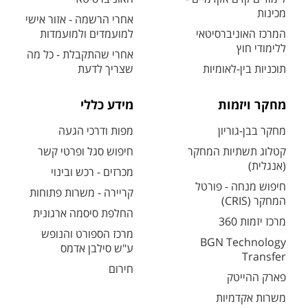
מכינות
אחרי הרשמה - אזור אישי
המרכז האוניברסיטאי
למועמדים ולמועמדות
ללימודי חוץ
אחרי שהתקבלת - כל מה
תוכניות בין-לאומיות
שצריך לדעת
מחקר ויזמות
מידע כללי
מחקר בבן-גוריון
מפות ודרכי הגעה
קטלוג תשתיות המחקר
חיפוש סגל ופרטי קשר
(אנגלית)
מכרזים - רכש ובינוי
חיפוש מנחה - פורטל
קריירה - משרות פתוחות
המחקר (CRIS)
החלפת סיסמה ארגונית
מרכז יזמות 360
מרכז הספורט והנופש
BGN Technology
ע"ש סילבן אדמס
Transfer
חירום
פארק ההייטק
משרות אקדמיות