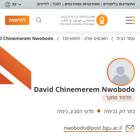
פריט נגישות
התעניינות בלימודים
סטודנטיות וסטודנטים
לסגל
לידידים
עב
להרשמה
עמוד הבית
האנשים שלנו - חיפוש סגל
id Chinemerem Nwobodo
David Chinemerem Nwobodo
תלמיד מחקר
יחידות
בתר דוק בכימיה
מדעי הטבע, כימיה
nwobodo@post.bgu.ac.il
אזור צור קשר עם איש הסגל