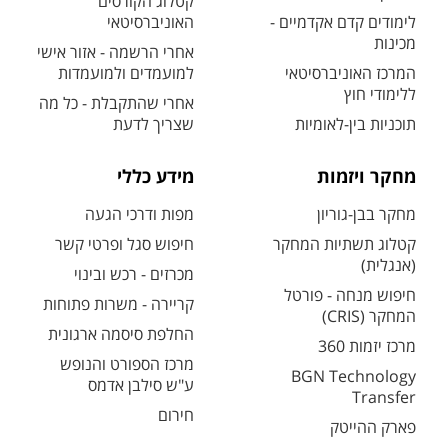
קטלוג הקורסים
לימודים קדם אקדמיים -
האוניברסיטאי
מכינות
אחרי הרשמה - אזור אישי
המרכז האוניברסיטאי
למועמדים ולמועמדות
ללימודי חוץ
אחרי שהתקבלת - כל מה
תוכניות בין-לאומיות
שצריך לדעת
מחקר ויזמות
מידע כללי
מחקר בבן-גוריון
מפות ודרכי הגעה
קטלוג תשתיות המחקר
חיפוש סגל ופרטי קשר
(אנגלית)
מכרזים - רכש ובינוי
חיפוש מנחה - פורטל
קריירה - משרות פתוחות
המחקר (CRIS)
החלפת סיסמה ארגונית
מרכז יזמות 360
מרכז הספורט והנופש
BGN Technology
ע"ש סילבן אדמס
Transfer
חירום
פארק ההייטק