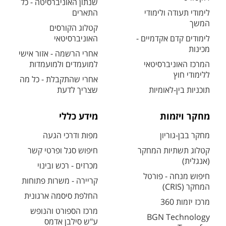
שנתון האוניברסיטה - כל
לימודי תעודה ולימודי
התארים
המשך
קטלוג הקורסים
לימודים קדם אקדמיים -
האוניברסיטאי
מכינות
אחרי הרשמה - אזור אישי
המרכז האוניברסיטאי
למועמדים ולמועמדות
ללימודי חוץ
אחרי שהתקבלת - כל מה
תוכניות בין-לאומיות
שצריך לדעת
מחקר ויזמות
מידע כללי
מחקר בבן-גוריון
מפות ודרכי הגעה
קטלוג תשתיות המחקר
חיפוש סגל ופרטי קשר
(אנגלית)
מכרזים - רכש ובינוי
חיפוש מנחה - פורטל
קריירה - משרות פתוחות
המחקר (CRIS)
החלפת סיסמה ארגונית
מרכז יזמות 360
מרכז הספורט והנופש
BGN Technology
ע"ש סילבן אדמס