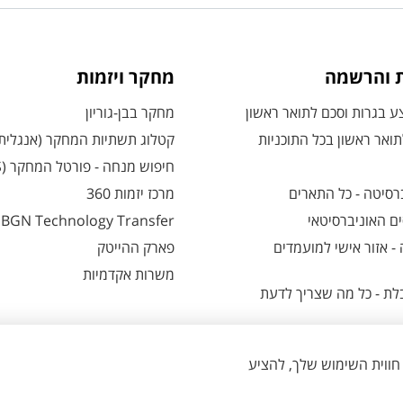
ת והרשמה
מחקר ויזמות
 בגרות וסכם לתואר ראשון
מחקר בבן-גוריון
ואר ראשון בכל התוכניות
קטלוג תשתיות המחקר (אנגלית
חיפוש מנחה - פורטל המחקר (CRIS)
רסיטה - כל התארים
מרכז יזמות 360
ם האוניברסיטאי
BGN Technology Transfer
 אזור אישי למועמדים
פארק ההייטק
משרות אקדמיות
ת - כל מה שצריך לדעת