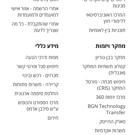
מכינות
אחרי הרשמה - אזור אישי
המרכז האוניברסיטאי
למועמדים ולמועמדות
ללימודי חוץ
אחרי שהתקבלת - כל מה
תוכניות בין-לאומיות
שצריך לדעת
מחקר ויזמות
מידע כללי
מחקר בבן-גוריון
מפות ודרכי הגעה
קטלוג תשתיות המחקר
חיפוש סגל ופרטי קשר
(אנגלית)
מכרזים - רכש ובינוי
חיפוש מנחה - פורטל
קריירה - משרות פתוחות
המחקר (CRIS)
החלפת סיסמה ארגונית
מרכז יזמות 360
מרכז הספורט והנופש
BGN Technology
ע"ש סילבן אדמס
Transfer
חירום
פארק ההייטק
משרות אקדמיות