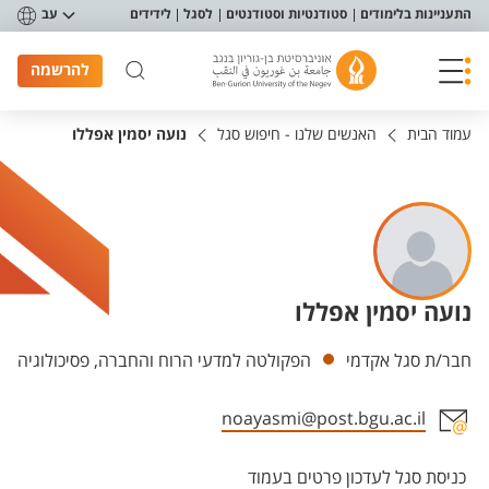
פריט נגישות
התעניינות בלימודים
סטודנטיות וסטודנטים
לסגל
לידידים
עב
להרשמה
עמוד הבית
האנשים שלנו - חיפוש סגל
נועה יסמין אפללו
נועה יסמין אפללו
יחידות
חבר/ת סגל אקדמי
הפקולטה למדעי הרוח והחברה, פסיכולוגיה
noayasmi@post.bgu.ac.il
אזור צור קשר עם איש הסגל
כניסת סגל לעדכון פרטים בעמוד