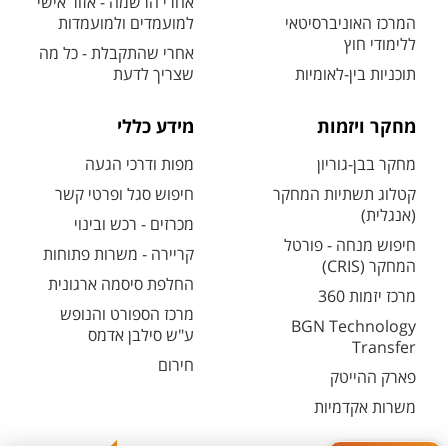
אחרי הרשמה - אזור אישי
המרכז האוניברסיטאי
למועמדים ולמועמדות
ללימודי חוץ
אחרי שהתקבלת - כל מה
תוכניות בין-לאומיות
שצריך לדעת
מחקר ויזמות
מידע כללי
מחקר בבן-גוריון
מפות ודרכי הגעה
קטלוג תשתיות המחקר
חיפוש סגל ופרטי קשר
(אנגלית)
מכרזים - רכש ובינוי
חיפוש מנחה - פורטל
קריירה - משרות פתוחות
המחקר (CRIS)
החלפת סיסמה ארגונית
מרכז יזמות 360
מרכז הספורט והנופש
BGN Technology
ע"ש סילבן אדמס
Transfer
חירום
פארק ההייטק
משרות אקדמיות