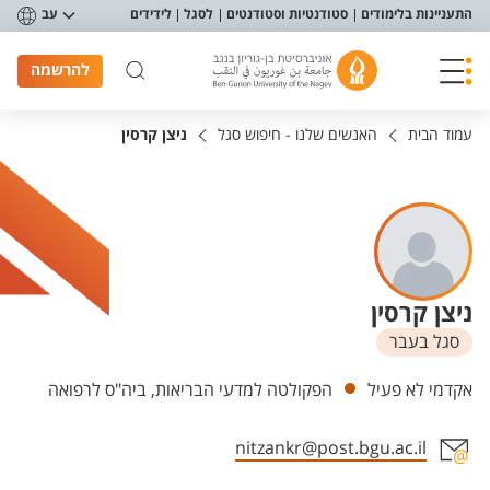
פריט נגישות
התעניינות בלימודים
סטודנטיות וסטודנטים
לסגל
לידידים
עב
להרשמה
עמוד הבית
האנשים שלנו - חיפוש סגל
ניצן קרסין
ניצן קרסין
סגל בעבר
יחידות
אקדמי לא פעיל
הפקולטה למדעי הבריאות, ביה"ס לרפואה
nitzankr@post.bgu.ac.il
אזור צור קשר עם איש הסגל