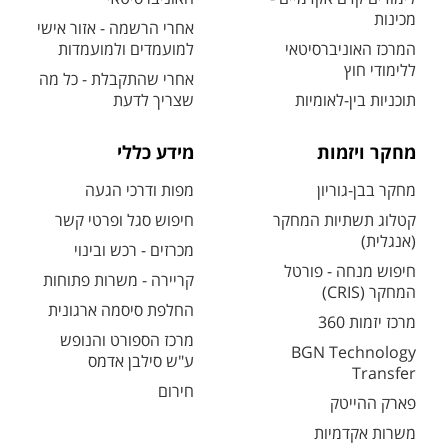
מכינות
אחרי הרשמה - אזור אישי
המרכז האוניברסיטאי
למועמדים ולמועמדות
ללימודי חוץ
אחרי שהתקבלת - כל מה
תוכניות בין-לאומיות
שצריך לדעת
מחקר ויזמות
מידע כללי
מחקר בבן-גוריון
מפות ודרכי הגעה
קטלוג תשתיות המחקר
חיפוש סגל ופרטי קשר
(אנגלית)
מכרזים - רכש ובינוי
חיפוש מנחה - פורטל
קריירה - משרות פתוחות
המחקר (CRIS)
החלפת סיסמה ארגונית
מרכז יזמות 360
מרכז הספורט והנופש
BGN Technology
ע"ש סילבן אדמס
Transfer
חירום
פארק ההייטק
משרות אקדמיות