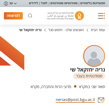
פריט נגישות
התעניינות בלימודים
סטודנטיות וסטודנטים
לסגל
לידידים
עב
להרשמה
עמוד הבית
האנשים שלנו - חיפוש סגל
נריה יחזקאל שי
נריה יחזקאל שי
סטודנט/ית בעבר
יחידות
תואר שני במקרא
מדעי הרוח והחברה, מקרא
nerias@post.bgu.ac.il
אזור צור קשר עם איש הסגל