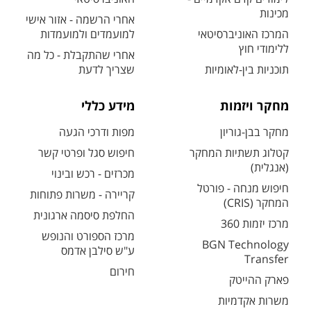
מכינות
אחרי הרשמה - אזור אישי
המרכז האוניברסיטאי
למועמדים ולמועמדות
ללימודי חוץ
אחרי שהתקבלת - כל מה
תוכניות בין-לאומיות
שצריך לדעת
מחקר ויזמות
מידע כללי
מחקר בבן-גוריון
מפות ודרכי הגעה
קטלוג תשתיות המחקר
חיפוש סגל ופרטי קשר
(אנגלית)
מכרזים - רכש ובינוי
חיפוש מנחה - פורטל
קריירה - משרות פתוחות
המחקר (CRIS)
החלפת סיסמה ארגונית
מרכז יזמות 360
מרכז הספורט והנופש
BGN Technology
ע"ש סילבן אדמס
Transfer
חירום
פארק ההייטק
משרות אקדמיות