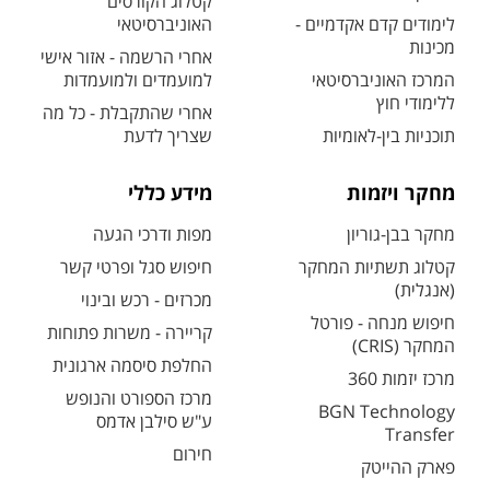
קטלוג הקורסים
לימודים קדם אקדמיים -
האוניברסיטאי
מכינות
אחרי הרשמה - אזור אישי
המרכז האוניברסיטאי
למועמדים ולמועמדות
ללימודי חוץ
אחרי שהתקבלת - כל מה
תוכניות בין-לאומיות
שצריך לדעת
מחקר ויזמות
מידע כללי
מחקר בבן-גוריון
מפות ודרכי הגעה
קטלוג תשתיות המחקר
חיפוש סגל ופרטי קשר
(אנגלית)
מכרזים - רכש ובינוי
חיפוש מנחה - פורטל
קריירה - משרות פתוחות
המחקר (CRIS)
החלפת סיסמה ארגונית
מרכז יזמות 360
מרכז הספורט והנופש
BGN Technology
ע"ש סילבן אדמס
Transfer
חירום
פארק ההייטק