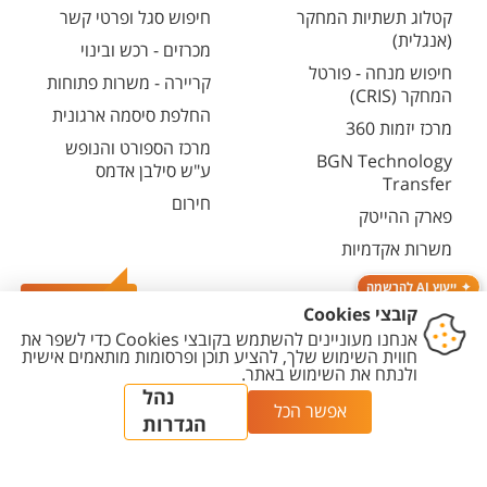
קטלוג תשתיות המחקר
חיפוש סגל ופרטי קשר
(אנגלית)
מכרזים - רכש ובינוי
חיפוש מנחה - פורטל
קריירה - משרות פתוחות
המחקר (CRIS)
החלפת סיסמה ארגונית
מרכז יזמות 360
מרכז הספורט והנופש
BGN Technology
ע"ש סילבן אדמס
Transfer
חירום
פארק ההייטק
משרות אקדמיות
ייעוץ AI להרשמה
צרו קשר
יצירת
הצהרת
מדיניות
מדיניות עריכת
הגדרת
קשר
נגישות
פרטיות
תוכן
עוגיות