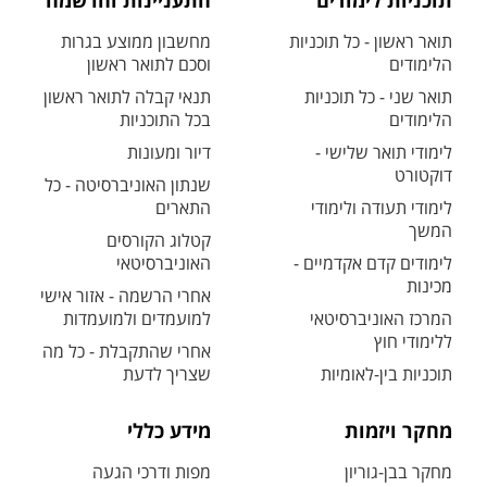
תוכניות לימודים
התעניינות והרשמה
תואר ראשון - כל תוכניות
מחשבון ממוצע בגרות
הלימודים
וסכם לתואר ראשון
תואר שני - כל תוכניות
תנאי קבלה לתואר ראשון
הלימודים
בכל התוכניות
לימודי תואר שלישי -
דיור ומעונות
דוקטורט
שנתון האוניברסיטה - כל
לימודי תעודה ולימודי
התארים
המשך
קטלוג הקורסים
לימודים קדם אקדמיים -
האוניברסיטאי
מכינות
אחרי הרשמה - אזור אישי
המרכז האוניברסיטאי
למועמדים ולמועמדות
ללימודי חוץ
אחרי שהתקבלת - כל מה
תוכניות בין-לאומיות
שצריך לדעת
מחקר ויזמות
מידע כללי
מחקר בבן-גוריון
מפות ודרכי הגעה