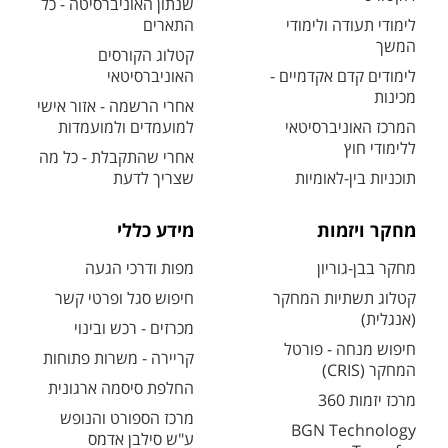
שנתון האוניברסיטה - כל
לימודי תעודה ולימודי
התארים
המשך
קטלוג הקורסים
לימודים קדם אקדמיים -
האוניברסיטאי
מכינות
אחרי הרשמה - אזור אישי
המרכז האוניברסיטאי
למועמדים ולמועמדות
ללימודי חוץ
אחרי שהתקבלת - כל מה
תוכניות בין-לאומיות
שצריך לדעת
מחקר ויזמות
מידע כללי
מחקר בבן-גוריון
מפות ודרכי הגעה
קטלוג תשתיות המחקר
חיפוש סגל ופרטי קשר
(אנגלית)
מכרזים - רכש ובינוי
חיפוש מנחה - פורטל
קריירה - משרות פתוחות
המחקר (CRIS)
החלפת סיסמה ארגונית
מרכז יזמות 360
מרכז הספורט והנופש
BGN Technology
ע"ש סילבן אדמס