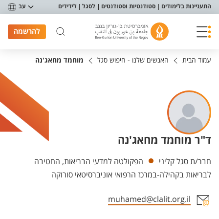
פריט נגישות
התעניינות בלימודים
סטודנטיות וסטודנטים
לסגל
לידידים
עב
להרשמה
עמוד הבית
האנשים שלנו - חיפוש סגל
מוחמד מחאג'נה
ד"ר מוחמד מחאג'נה
יחידות
חבר/ת סגל קליני
הפקולטה למדעי הבריאות, החטיבה
לבריאות בקהילה-במרכז הרפואי אוניברסיטאי סורוקה
muhamed@clalit.org.il
אזור צור קשר עם איש הסגל