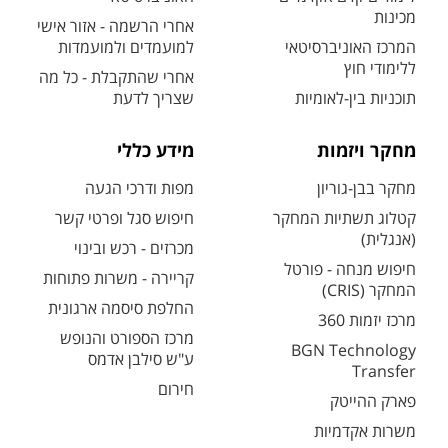
מכינות
אחרי הרשמה - אזור אישי
המרכז האוניברסיטאי
למועמדים ולמועמדות
ללימודי חוץ
אחרי שהתקבלת - כל מה
תוכניות בין-לאומיות
שצריך לדעת
מחקר ויזמות
מידע כללי
מחקר בבן-גוריון
מפות ודרכי הגעה
קטלוג תשתיות המחקר
חיפוש סגל ופרטי קשר
(אנגלית)
מכרזים - רכש ובינוי
חיפוש מנחה - פורטל
קריירה - משרות פתוחות
המחקר (CRIS)
החלפת סיסמה ארגונית
מרכז יזמות 360
מרכז הספורט והנופש
BGN Technology
ע"ש סילבן אדמס
Transfer
חירום
פארק ההייטק
משרות אקדמיות