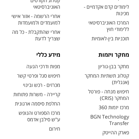
קטלוג הקורסים
לימודים קדם אקדמיים -
האוניברסיטאי
מכינות
אחרי הרשמה - אזור אישי
המרכז האוניברסיטאי
למועמדים ולמועמדות
ללימודי חוץ
אחרי שהתקבלת - כל מה
תוכניות בין-לאומיות
שצריך לדעת
מחקר ויזמות
מידע כללי
מחקר בבן-גוריון
מפות ודרכי הגעה
קטלוג תשתיות המחקר
חיפוש סגל ופרטי קשר
(אנגלית)
מכרזים - רכש ובינוי
חיפוש מנחה - פורטל
קריירה - משרות פתוחות
המחקר (CRIS)
החלפת סיסמה ארגונית
מרכז יזמות 360
מרכז הספורט והנופש
BGN Technology
ע"ש סילבן אדמס
Transfer
חירום
פארק ההייטק