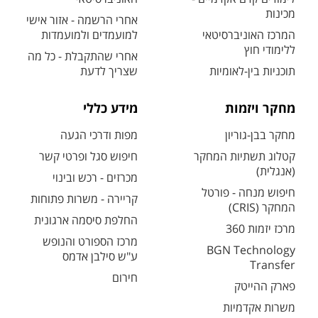
מכינות
אחרי הרשמה - אזור אישי
המרכז האוניברסיטאי
למועמדים ולמועמדות
ללימודי חוץ
אחרי שהתקבלת - כל מה
תוכניות בין-לאומיות
שצריך לדעת
מחקר ויזמות
מידע כללי
מחקר בבן-גוריון
מפות ודרכי הגעה
קטלוג תשתיות המחקר
חיפוש סגל ופרטי קשר
(אנגלית)
מכרזים - רכש ובינוי
חיפוש מנחה - פורטל
קריירה - משרות פתוחות
המחקר (CRIS)
החלפת סיסמה ארגונית
מרכז יזמות 360
מרכז הספורט והנופש
BGN Technology
ע"ש סילבן אדמס
Transfer
חירום
פארק ההייטק
משרות אקדמיות