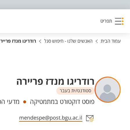
פריט נגישות
תפריט
עמוד הבית
האנשים שלנו - חיפוש סגל
רודריגו מנדז פרייר
רודריגו מנדז פריירה
סטודנט/ית בעבר
יחידות
פוסט דוקטורט במתמטיקה
מדעי הט
אזור צור קשר עם איש הסגל
mendespe@post.bgu.ac.il