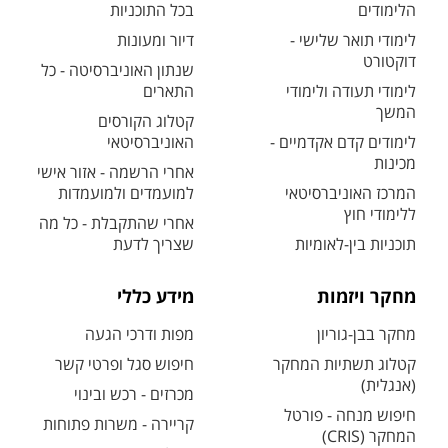
הלימודים
בכל התוכניות
לימודי תואר שלישי -
דיור ומעונות
דוקטורט
שנתון האוניברסיטה - כל
לימודי תעודה ולימודי
התארים
המשך
קטלוג הקורסים
לימודים קדם אקדמיים -
האוניברסיטאי
מכינות
אחרי הרשמה - אזור אישי
המרכז האוניברסיטאי
למועמדים ולמועמדות
ללימודי חוץ
אחרי שהתקבלת - כל מה
תוכניות בין-לאומיות
שצריך לדעת
מחקר ויזמות
מידע כללי
מחקר בבן-גוריון
מפות ודרכי הגעה
קטלוג תשתיות המחקר
חיפוש סגל ופרטי קשר
(אנגלית)
מכרזים - רכש ובינוי
חיפוש מנחה - פורטל
קריירה - משרות פתוחות
המחקר (CRIS)