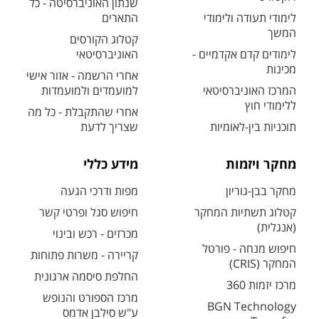
שנתון האוניברסיטה - כל
לימודי תעודה ולימודי
התארים
המשך
קטלוג הקורסים
לימודים קדם אקדמיים -
האוניברסיטאי
מכינות
אחרי הרשמה - אזור אישי
המרכז האוניברסיטאי
למועמדים ולמועמדות
ללימודי חוץ
אחרי שהתקבלת - כל מה
תוכניות בין-לאומיות
שצריך לדעת
מחקר ויזמות
מידע כללי
מחקר בבן-גוריון
מפות ודרכי הגעה
קטלוג תשתיות המחקר
חיפוש סגל ופרטי קשר
(אנגלית)
מכרזים - רכש ובינוי
חיפוש מנחה - פורטל
קריירה - משרות פתוחות
המחקר (CRIS)
החלפת סיסמה ארגונית
מרכז יזמות 360
מרכז הספורט והנופש
BGN Technology
ע"ש סילבן אדמס