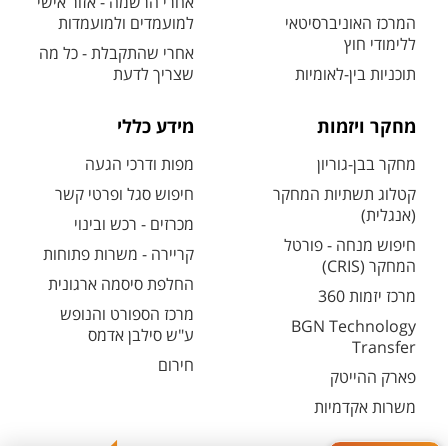
אחרי הרשמה - אזור אישי
המרכז האוניברסיטאי
למועמדים ולמועמדות
ללימודי חוץ
אחרי שהתקבלת - כל מה
תוכניות בין-לאומיות
שצריך לדעת
מחקר ויזמות
מידע כללי
מחקר בבן-גוריון
מפות ודרכי הגעה
קטלוג תשתיות המחקר
חיפוש סגל ופרטי קשר
(אנגלית)
מכרזים - רכש ובינוי
חיפוש מנחה - פורטל
קריירה - משרות פתוחות
המחקר (CRIS)
החלפת סיסמה ארגונית
מרכז יזמות 360
מרכז הספורט והנופש
BGN Technology
ע"ש סילבן אדמס
Transfer
חירום
פארק ההייטק
משרות אקדמיות