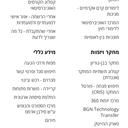
קטלוג הקורסים
לימודים קדם אקדמיים -
האוניברסיטאי
מכינות
אחרי הרשמה - אזור אישי
המרכז האוניברסיטאי
למועמדים ולמועמדות
ללימודי חוץ
אחרי שהתקבלת - כל מה
תוכניות בין-לאומיות
שצריך לדעת
מחקר ויזמות
מידע כללי
מחקר בבן-גוריון
מפות ודרכי הגעה
קטלוג תשתיות המחקר
חיפוש סגל ופרטי קשר
(אנגלית)
מכרזים - רכש ובינוי
חיפוש מנחה - פורטל
קריירה - משרות פתוחות
המחקר (CRIS)
החלפת סיסמה ארגונית
מרכז יזמות 360
מרכז הספורט והנופש
BGN Technology
ע"ש סילבן אדמס
Transfer
חירום
פארק ההייטק