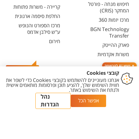
חיפוש מנחה - פורטל
קריירה - משרות פתוחות
המחקר (CRIS)
החלפת סיסמה ארגונית
מרכז יזמות 360
מרכז הספורט והנופש
BGN Technology
ע"ש סילבן אדמס
Transfer
חירום
פארק ההייטק
משרות אקדמיות
ייעוץ AI להרשמה
צרו קשר
יצירת
הצהרת
מדיניות
מדיניות עריכת
הגדרת
קשר
נגישות
פרטיות
תוכן
עוגיות