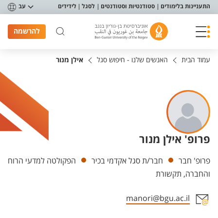
פריט נגישות
התעניינות בלימודים
סטודנטיות וסטודנטים
לסגל
לידידים
עב
להרשמה
עמוד הבית
האנשים שלנו - חיפוש סגל
אילן מנור
פרופ' אילן מנור
יחידות
פרופ' חבר
חבר/ת סגל אקדמי בכיר
הפקולטה למדעי הרוח
והחברה, תקשורת
manori@bgu.ac.il
אזור צור קשר עם איש הסגל