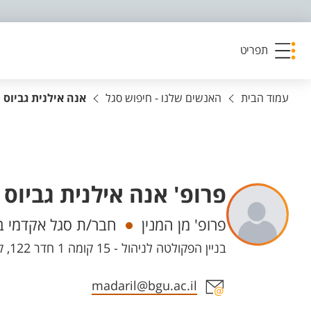
פריט נגישות
תפריט
עמוד הבית
האנשים שלנו - חיפוש סגל
אנה אילנית גביוס
פרופ' אנה אילנית גביוס
יחידות
פרופ' מן המנין
חבר/ת סגל אקדמי ב
בניין הפקולטה לניהול - 15 קומה 1 חדר 122, קמפוס מרקוס
אזור צור קשר עם איש הסגל
madaril@bgu.ac.il