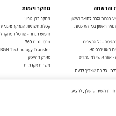
ת והרשמה
מחקר ויזמות
 בגרות וסכם לתואר ראשון
מחקר בבן-גוריון
ואר ראשון בכל התוכניות
קטלוג תשתיות המחקר (אנגלית
חיפוש מנחה - פורטל המחקר (CRIS)
רסיטה - כל התארים
מרכז יזמות 360
ם האוניברסיטאי
BGN Technology Transfer
 אזור אישי למועמדים
פארק ההייטק
משרות אקדמיות
ת - כל מה שצריך לדעת