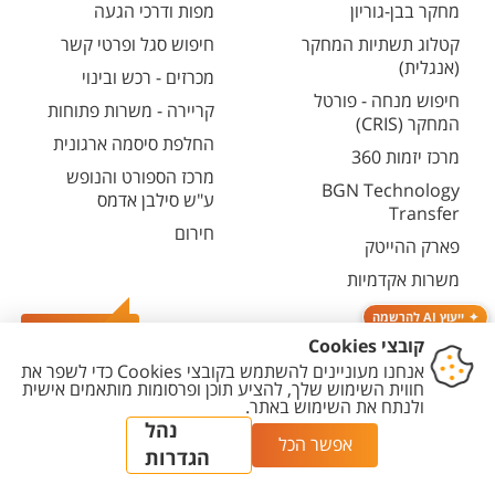
מחקר בבן-גוריון
מפות ודרכי הגעה
קטלוג תשתיות המחקר
חיפוש סגל ופרטי קשר
(אנגלית)
מכרזים - רכש ובינוי
חיפוש מנחה - פורטל
קריירה - משרות פתוחות
המחקר (CRIS)
החלפת סיסמה ארגונית
מרכז יזמות 360
מרכז הספורט והנופש
BGN Technology
ע"ש סילבן אדמס
Transfer
חירום
פארק ההייטק
משרות אקדמיות
ייעוץ AI להרשמה
צרו קשר
יצירת
הצהרת
מדיניות
מדיניות עריכת
הגדרת
קשר
נגישות
פרטיות
תוכן
עוגיות