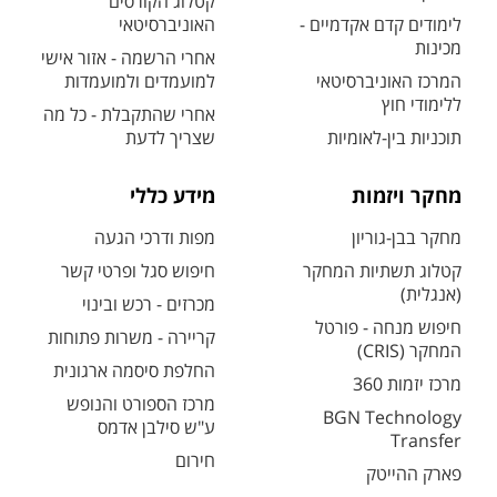
קטלוג הקורסים
לימודים קדם אקדמיים -
האוניברסיטאי
מכינות
אחרי הרשמה - אזור אישי
המרכז האוניברסיטאי
למועמדים ולמועמדות
ללימודי חוץ
אחרי שהתקבלת - כל מה
תוכניות בין-לאומיות
שצריך לדעת
מחקר ויזמות
מידע כללי
מחקר בבן-גוריון
מפות ודרכי הגעה
קטלוג תשתיות המחקר
חיפוש סגל ופרטי קשר
(אנגלית)
מכרזים - רכש ובינוי
חיפוש מנחה - פורטל
קריירה - משרות פתוחות
המחקר (CRIS)
החלפת סיסמה ארגונית
מרכז יזמות 360
מרכז הספורט והנופש
BGN Technology
ע"ש סילבן אדמס
Transfer
חירום
פארק ההייטק