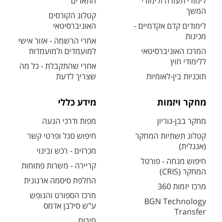
לימודי תעודה ולימודי
התארים
המשך
קטלוג הקורסים
לימודים קדם אקדמיים -
האוניברסיטאי
מכינות
אחרי הרשמה - אזור אישי
המרכז האוניברסיטאי
למועמדים ולמועמדות
ללימודי חוץ
אחרי שהתקבלת - כל מה
תוכניות בין-לאומיות
שצריך לדעת
מחקר ויזמות
מידע כללי
מחקר בבן-גוריון
מפות ודרכי הגעה
קטלוג תשתיות המחקר
חיפוש סגל ופרטי קשר
(אנגלית)
מכרזים - רכש ובינוי
חיפוש מנחה - פורטל
קריירה - משרות פתוחות
המחקר (CRIS)
החלפת סיסמה ארגונית
מרכז יזמות 360
מרכז הספורט והנופש
BGN Technology
ע"ש סילבן אדמס
Transfer
חירום