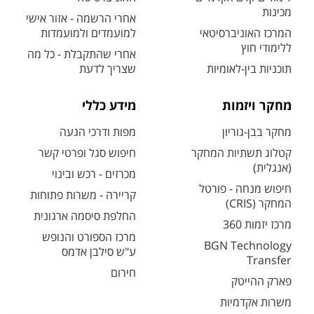
מכינות
אחרי הרשמה - אזור אישי
המרכז האוניברסיטאי
למועמדים ולמועמדות
ללימודי חוץ
אחרי שהתקבלת - כל מה
תוכניות בין-לאומיות
שצריך לדעת
מחקר ויזמות
מידע כללי
מחקר בבן-גוריון
מפות ודרכי הגעה
קטלוג תשתיות המחקר
חיפוש סגל ופרטי קשר
(אנגלית)
מכרזים - רכש ובינוי
חיפוש מנחה - פורטל
קריירה - משרות פתוחות
המחקר (CRIS)
החלפת סיסמה ארגונית
מרכז יזמות 360
מרכז הספורט והנופש
BGN Technology
ע"ש סילבן אדמס
Transfer
חירום
פארק ההייטק
משרות אקדמיות