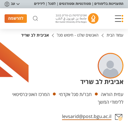
פריט נגישות
התעניינות בלימודים
סטודנטיות וסטודנטים
לסגל
לידידים
עב
להרשמה
עמוד הבית
האנשים שלנו - חיפוש סגל
אביבית לב שריד
אביבית לב שריד
יחידות
עמית הוראה
חבר/ת סגל אקדמי
המרכז האוניברסיטאי
ללימודי המשך
levsarid@post.bgu.ac.il
אזור צור קשר עם איש הסגל