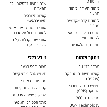
דוקטורט
שנתון האוניברסיטה - כל
לימודי תעודה ולימודי
התארים
המשך
קטלוג הקורסים
לימודים קדם אקדמיים -
האוניברסיטאי
מכינות
אחרי הרשמה - אזור אישי
המרכז האוניברסיטאי
למועמדים ולמועמדות
ללימודי חוץ
אחרי שהתקבלת - כל מה
תוכניות בין-לאומיות
שצריך לדעת
מחקר ויזמות
מידע כללי
מחקר בבן-גוריון
מפות ודרכי הגעה
קטלוג תשתיות המחקר
חיפוש סגל ופרטי קשר
(אנגלית)
מכרזים - רכש ובינוי
חיפוש מנחה - פורטל
קריירה - משרות פתוחות
המחקר (CRIS)
החלפת סיסמה ארגונית
מרכז יזמות 360
מרכז הספורט והנופש
BGN Technology