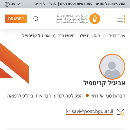
פריט נגישות
התעניינות בלימודים
סטודנטיות וסטודנטים
לסגל
לידידים
עב
להרשמה
עמוד הבית
האנשים שלנו - חיפוש סגל
אביגיל קריספיל
אביגיל קריספיל
יחידות
חבר/ת סגל אקדמי
הפקולטה למדעי הבריאות, ביה"ס לרפואה
krisavi@post.bgu.ac.il
אזור צור קשר עם איש הסגל