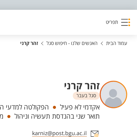
פריט נגישות
תפריט
עמוד הבית
האנשים שלנו - חיפוש סגל
זהר קרני
זהר קרני
סגל בעבר
יחידות
אקדמי לא פעיל
הפקולטה למדעי הה
תואר שני בהנדסת תעשיה וניהול
מד
אזור צור קשר עם איש הסגל
karniz@post.bgu.ac.il