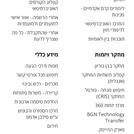
קטלוג הקורסים
לימודים קדם אקדמיים -
האוניברסיטאי
מכינות
אחרי הרשמה - אזור אישי
המרכז האוניברסיטאי
למועמדים ולמועמדות
ללימודי חוץ
אחרי שהתקבלת - כל מה
תוכניות בין-לאומיות
שצריך לדעת
מחקר ויזמות
מידע כללי
מחקר בבן-גוריון
מפות ודרכי הגעה
קטלוג תשתיות המחקר
חיפוש סגל ופרטי קשר
(אנגלית)
מכרזים - רכש ובינוי
חיפוש מנחה - פורטל
קריירה - משרות פתוחות
המחקר (CRIS)
החלפת סיסמה ארגונית
מרכז יזמות 360
מרכז הספורט והנופש
BGN Technology
ע"ש סילבן אדמס
Transfer
חירום
פארק ההייטק