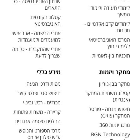
שנתון האוניברסיטה - כל
לימודי תעודה ולימודי
התארים
המשך
קטלוג הקורסים
לימודים קדם אקדמיים -
האוניברסיטאי
מכינות
אחרי הרשמה - אזור אישי
המרכז האוניברסיטאי
למועמדים ולמועמדות
ללימודי חוץ
אחרי שהתקבלת - כל מה
תוכניות בין-לאומיות
שצריך לדעת
מחקר ויזמות
מידע כללי
מחקר בבן-גוריון
מפות ודרכי הגעה
קטלוג תשתיות המחקר
חיפוש סגל ופרטי קשר
(אנגלית)
מכרזים - רכש ובינוי
חיפוש מנחה - פורטל
קריירה - משרות פתוחות
המחקר (CRIS)
החלפת סיסמה ארגונית
מרכז יזמות 360
מרכז הספורט והנופש
BGN Technology
ע"ש סילבן אדמס