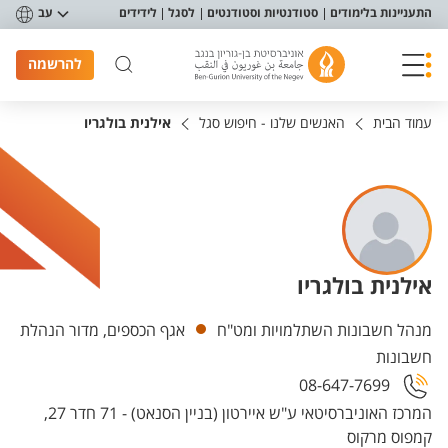
פריט נגישות
התעניינות בלימודים
סטודנטיות וסטודנטים
לסגל
לידידים
עב
להרשמה
עמוד הבית
האנשים שלנו - חיפוש סגל
אילנית בולגריו
אילנית בולגריו
יחידות
מנהל חשבונות השתלמויות ומט"ח
אגף הכספים, מדור הנהלת
חשבונות
08-647-7699
המרכז האוניברסיטאי ע"ש איירטון (בניין הסנאט) - 71 חדר 27,
קמפוס מרקוס